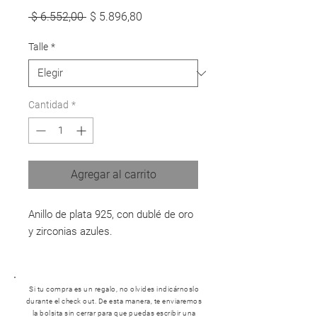
Precio
Precio
 $ 6.552,00 
$ 5.896,80
de
oferta
Talle
*
Cantidad
*
Agregar al carrito
Anillo de plata 925, con dublé de oro
y zirconias azules.
Si tu compra es un regalo, no olvides indicárnoslo
durante el check out. De esta manera, te enviaremos
la bolsita sin cerrar para que puedas escribir una