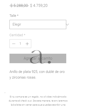
Precio
Precio
 $ 5.288,00 
$ 4.759,20
de
oferta
Talle
*
Cantidad
*
Agregar al carrito
Anillo de plata 925, con dublé de oro
y zirconias rosas.
Si tu compra es un regalo, no olvides indicárnoslo
durante el check out. De esta manera, te enviaremos
la bolsita sin cerrar para que puedas escribir una