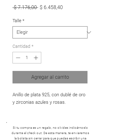
Precio
Precio
 $ 7.176,00 
$ 6.458,40
de
oferta
Talle
*
Cantidad
*
Agregar al carrito
Anillo de plata 925, con dublé de oro
y zirconias azules y rosas.
Si tu compra es un regalo, no olvides indicárnoslo
durante el check out. De esta manera, te enviaremos
la bolsita sin cerrar para que puedas escribir una