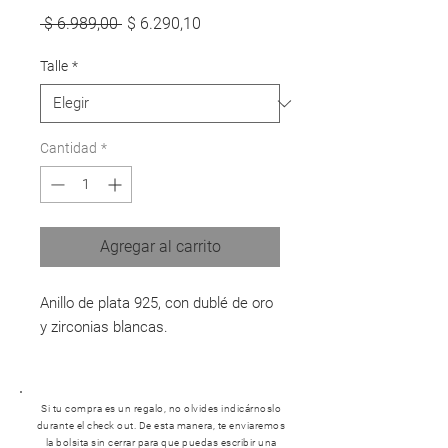
Precio
Precio
 $ 6.989,00 
$ 6.290,10
de
oferta
Talle
*
Cantidad
*
Agregar al carrito
Anillo de plata 925, con dublé de oro
y zirconias blancas.
Si tu compra es un regalo, no olvides indicárnoslo
durante el check out. De esta manera, te enviaremos
la bolsita sin cerrar para que puedas escribir una