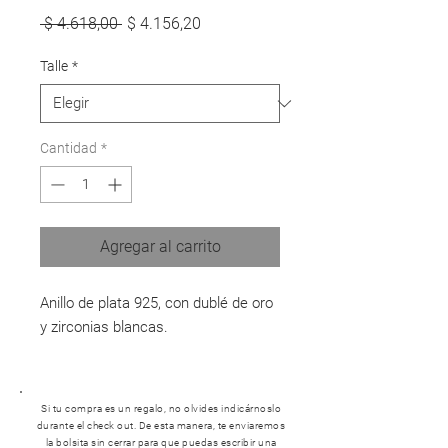
Precio
Precio
 $ 4.618,00 
$ 4.156,20
de
oferta
Talle
*
Cantidad
*
Agregar al carrito
Anillo de plata 925, con dublé de oro
y zirconias blancas.
Si tu compra es un regalo, no olvides indicárnoslo
durante el check out. De esta manera, te enviaremos
la bolsita sin cerrar para que puedas escribir una