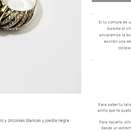
Si tu compra es u
durante el c
enviaremos la bol
escribir una de
colocar
Para saber tu tall
anillo que te que
oro y zirconias blancas y piedra negra.
Para hacerlo, util
desde un extremo