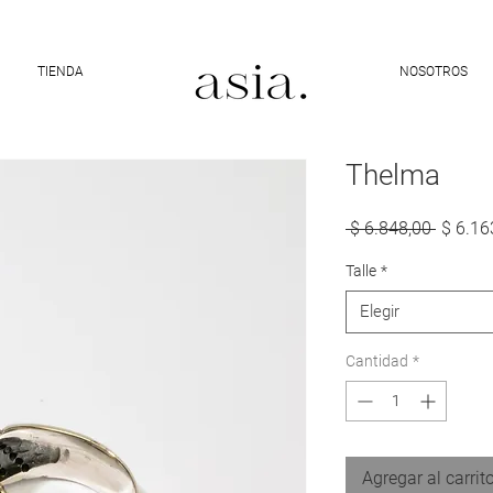
10% DE DESCUENTO CON EL CÓDIGO "ASIA10"
TIENDA
NOSOTROS
Thelma
Precio
 $ 6.848,00 
$ 6.16
Talle
*
Elegir
Cantidad
*
Agregar al carrit