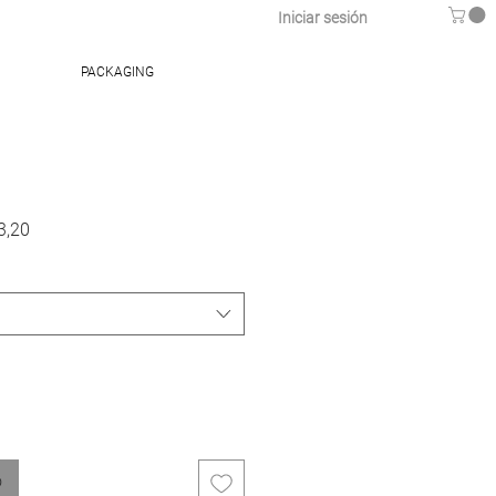
Iniciar sesión
PACKAGING
Precio
3,20
de
oferta
o