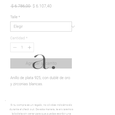
Precio
Precio
 $ 6.786,00 
$ 6.107,40
de
oferta
Talle
*
Cantidad
*
Agregar al carrito
Anillo de plata 925, con dublé de oro
y zirconias blancas.
Si tu compra es un regalo, no olvides indicárnoslo
durante el check out. De esta manera, te enviaremos
la bolsita sin cerrar para que puedas escribir una