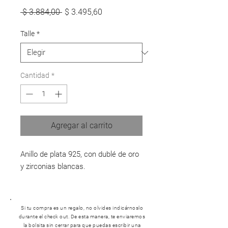
Precio
Precio
 $ 3.884,00 
$ 3.495,60
de
oferta
Talle
*
Cantidad
*
Agregar al carrito
Anillo de plata 925, con dublé de oro
y zirconias blancas.
Si tu compra es un regalo, no olvides indicárnoslo
durante el check out. De esta manera, te enviaremos
la bolsita sin cerrar para que puedas escribir una