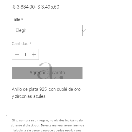
Precio
Precio
 $ 3.884,00 
$ 3.495,60
de
oferta
Talle
*
Cantidad
*
Agregar al carrito
Anillo de plata 925, con dublé de oro
y zirconias azules
Si tu compra es un regalo, no olvides indicárnoslo
durante el check out. De esta manera, te enviaremos
la bolsita sin cerrar para que puedas escribir una