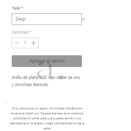
de
oferta
Talle
*
Cantidad
*
Agregar al carrito
Anillo de plata 925, con dublé de oro
y zirconias blancas.
Si tu compra es un regalo, no olvides indicárnoslo
durante el check out. De esta manera, te enviaremos
la bolsita sin cerrar para que puedas escribir una
dedicatoria en la tarjeta y luego colocarla dentro de la
cajita.