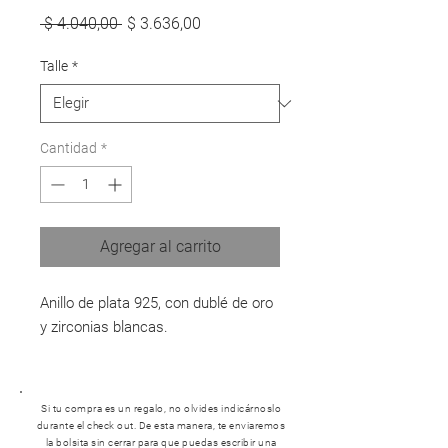
Precio
Precio
 $ 4.040,00 
$ 3.636,00
de
oferta
Talle
*
Cantidad
*
Agregar al carrito
Anillo de plata 925, con dublé de oro
y zirconias blancas.
Si tu compra es un regalo, no olvides indicárnoslo
durante el check out. De esta manera, te enviaremos
la bolsita sin cerrar para que puedas escribir una