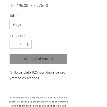
Precio
Precio
 $ 4.196,00 
$ 3.776,40
de
oferta
Talle
*
Cantidad
*
Agregar al carrito
Anillo de plata 925, con dublé de oro
y zirconias blancas.
Si tu compra es un regalo, no olvides indicárnoslo
durante el check out. De esta manera, te enviaremos
la bolsita sin cerrar para que puedas escribir una