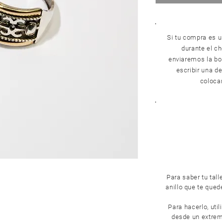
Si tu compra es u
durante el c
enviaremos la bol
escribir una de
colocar
Para saber tu tall
anillo que te que
Para hacerlo, util
desde un extremo