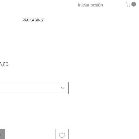
Iniciar sesión
PACKAGING
Precio
6,80
de
oferta
o