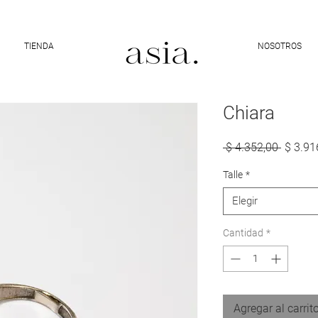
10% DE DESCUENTO CON EL CÓDIGO "ASIA10"
TIENDA
NOSOTROS
Chiara
Precio
 $ 4.352,00 
$ 3.91
Talle
*
Elegir
Cantidad
*
Agregar al carrit