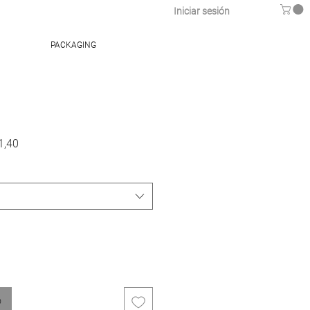
Iniciar sesión
PACKAGING
Precio
1,40
de
oferta
o