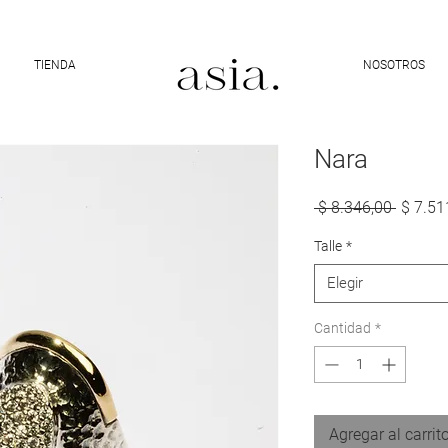
10% DE DESCUENTO CON EL CÓDIGO "ASIA10"
TIENDA
NOSOTROS
Nara
Precio
 $ 8.346,00 
$ 7.51
Talle
*
Elegir
Cantidad
*
Agregar al carrit