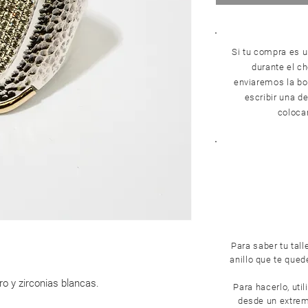
Si tu compra es u
durante el c
enviaremos la bol
escribir una de
colocar
Para saber tu tall
anillo que te que
ro y zirconias blancas.
Para hacerlo, util
desde un extremo