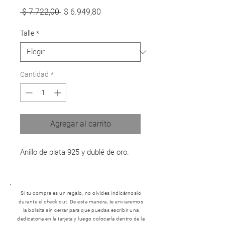
Precio
Precio
 $ 7.722,00 
$ 6.949,80
de
oferta
Talle
*
Cantidad
*
Agregar al carrito
Anillo de plata 925 y dublé de oro.
Si tu compra es un regalo, no olvides indicárnoslo
durante el check out. De esta manera, te enviaremos
la bolsita sin cerrar para que puedas escribir una
dedicatoria en la tarjeta y luego colocarla dentro de la